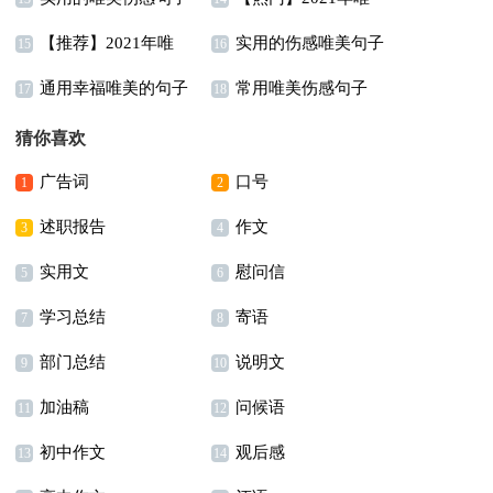
【推荐】2021年唯
实用的伤感唯美句子
汇编38句
美爱情句子88条
15
16
通用幸福唯美的句子
常用唯美伤感句子
美的情感句子汇编79句
30句
17
18
摘录55句
70条
猜你喜欢
广告词
口号
1
2
述职报告
作文
3
4
实用文
慰问信
5
6
学习总结
寄语
7
8
部门总结
说明文
9
10
加油稿
问候语
11
12
初中作文
观后感
13
14