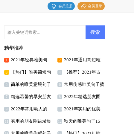
会员注册
会员登录
精华推荐
2021年经典唯美句
2021年通用简短唯
1
2
【热门】唯美简短句
【推荐】2021年古
子合集36句
美句子合集75条
3
4
简单的唯美意境句子
常用伤感唯美句子摘
子集合98句
风唯美句子摘录50句
5
6
精选温馨的早安朋友
2022年精选朋友圈
汇总96句
录30条
7
8
2022年常用动人的
2021年实用的优美
圈问候语摘录62条
伤感语句汇编58句
9
10
实用的朋友圈语录集
秋天的唯美句子15
早安朋友圈问候语43条
的晚安心语朋友圈67条
11
12
实用的唯美伤感句子
【热门】2021年唯
锦30句
篇
13
14